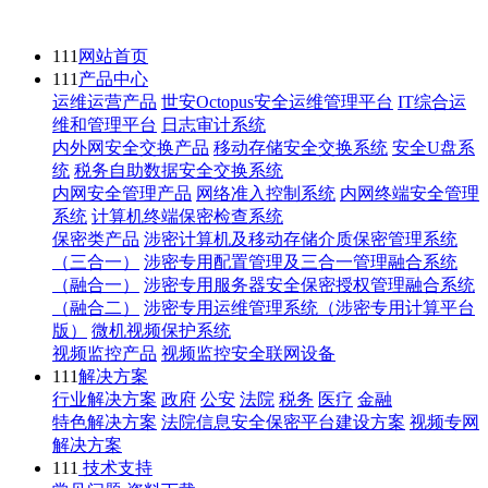
111
网站首页
111
产品中心
运维运营产品
世安Octopus安全运维管理平台
IT综合运
维和管理平台
日志审计系统
内外网安全交换产品
移动存储安全交换系统
安全U盘系
统
税务自助数据安全交换系统
内网安全管理产品
网络准入控制系统
内网终端安全管理
系统
计算机终端保密检查系统
保密类产品
涉密计算机及移动存储介质保密管理系统
（三合一）
涉密专用配置管理及三合一管理融合系统
（融合一）
涉密专用服务器安全保密授权管理融合系统
（融合二）
涉密专用运维管理系统（涉密专用计算平台
版）
微机视频保护系统
视频监控产品
视频监控安全联网设备
111
解决方案
行业解决方案
政府
公安
法院
税务
医疗
金融
特色解决方案
法院信息安全保密平台建设方案
视频专网
解决方案
111
技术支持