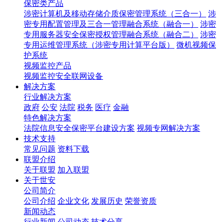
保密类产品
涉密计算机及移动存储介质保密管理系统（三合一）
涉
密专用配置管理及三合一管理融合系统（融合一）
涉密
专用服务器安全保密授权管理融合系统（融合二）
涉密
专用运维管理系统（涉密专用计算平台版）
微机视频保
护系统
视频监控产品
视频监控安全联网设备
解决方案
行业解决方案
政府
公安
法院
税务
医疗
金融
特色解决方案
法院信息安全保密平台建设方案
视频专网解决方案
技术支持
常见问题
资料下载
联盟介绍
关于联盟
加入联盟
关于世安
公司简介
公司介绍
企业文化
发展历史
荣誉资质
新闻动态
行业新闻
公司动态
技术分享