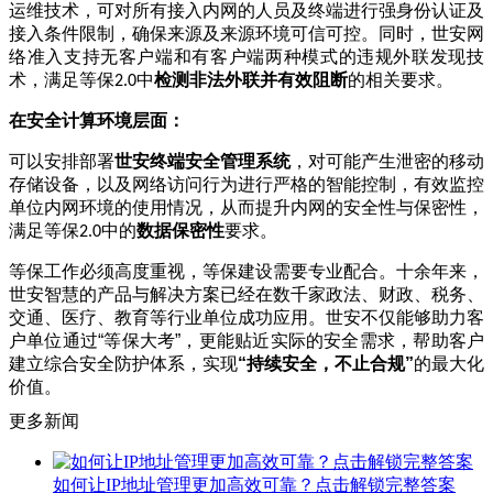
运维技术，可对所有接入内网的人员及终端进行强身份认证及
接入条件限制，确保来源及来源环境可信可控。同时，世安网
络准入支持无客户端和有客户端两种模式的违规外联发现技
术，满足等保
中
检测非法外联并有效阻断
的相关要求。
2.0
在安全计算环境层面：
可以安排部署
世安终端安全管理系统
，对可能产生泄密的移动
存储设备，以及网络访问行为进行严格的智能控制，有效监控
单位内网环境的使用情况，从而提升内网的安全性与保密性，
满足等保
中的
数据保密性
要求。
2.0
等保工作必须高度重视，等保建设需要专业配合。十余年来，
世安智慧的产品与解决方案已经在数千家政法、财政、税务、
交通、医疗、教育等行业单位成功应用。世安不仅能够助力客
户单位通过
“等保大考”，更能贴近实际的安全需求，帮助客户
建立综合安全防护体系，实现
“持续安全，不止合规”
的最大化
价值。
更多新闻
如何让IP地址管理更加高效可靠？点击解锁完整答案