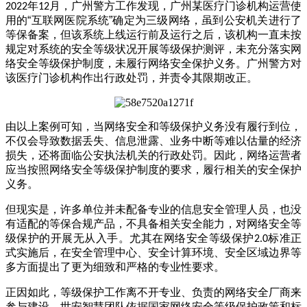
年
月，广州警方工作发现，广州某医疗门诊机构运营使
2022
12
用的“互联网医院系统”确定为三级网络，虽到公安机关进行了
等保备案，但该系统上线运行前及运行之后，该机构一直未按
规定对系统的安全等级状况开展等级保护测评，未充分落实网
络安全等级保护制度，未履行网络安全保护义务。广州警方对
该医疗门诊机构作出行政处罚，并责令其限期改正。
由以上案例可知，当网络安全和等级保护义务没有履行到位，
不仅会导致数据丢失、信息泄露、业务中断等难以估量的经济
损失，还将面临公安执法机关的行政处罚。因此，网络运营者
应当按照网络安全等级保护制度的要求，履行相关的安全保护
义务。
但现实是，许多单位并未配备专业的信息安全管理人员，也没
有适配的等保合规产品，不具备相关安全能力，对网络安全等
级保护的开展无从入手。尤其在网络安全等级保护
标准正
2.0
式实施后，在安全管理中心、安全计算环境、安全区域边界等
多方面提出了更为细致和严格的专业性要求。
正因如此，等级保护工作离不开专业、负责的网络安全厂商来
参与建设。世安智慧团队依据国家网络安全等级保护政策和标