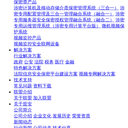
保密类产品
涉密计算机及移动存储介质保密管理系统（三合一）
涉
密专用配置管理及三合一管理融合系统（融合一）
涉密
专用服务器安全保密授权管理融合系统（融合二）
涉密
专用运维管理系统（涉密专用计算平台版）
微机视频保
护系统
视频监控产品
视频监控安全联网设备
解决方案
行业解决方案
政府
公安
法院
税务
医疗
金融
特色解决方案
法院信息安全保密平台建设方案
视频专网解决方案
技术支持
常见问题
资料下载
联盟介绍
关于联盟
加入联盟
关于世安
公司简介
公司介绍
企业文化
发展历史
荣誉资质
新闻动态
行业新闻
公司动态
技术分享