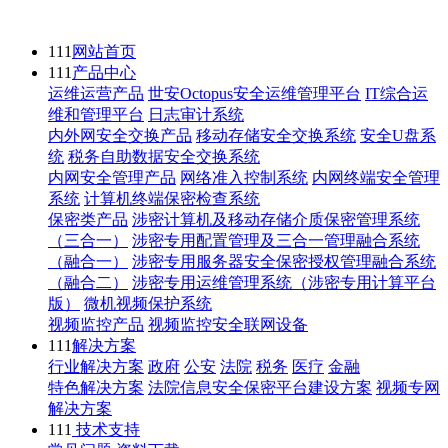
111
网站首页
111
产品中心
运维运营产品
世安Octopus安全运维管理平台
IT综合运
维和管理平台
日志审计系统
内外网安全交换产品
移动存储安全交换系统
安全U盘系
统
税务自助数据安全交换系统
内网安全管理产品
网络准入控制系统
内网终端安全管理
系统
计算机终端保密检查系统
保密类产品
涉密计算机及移动存储介质保密管理系统
（三合一）
涉密专用配置管理及三合一管理融合系统
（融合一）
涉密专用服务器安全保密授权管理融合系统
（融合二）
涉密专用运维管理系统（涉密专用计算平台
版）
微机视频保护系统
视频监控产品
视频监控安全联网设备
111
解决方案
行业解决方案
政府
公安
法院
税务
医疗
金融
特色解决方案
法院信息安全保密平台建设方案
视频专网
解决方案
111
技术支持