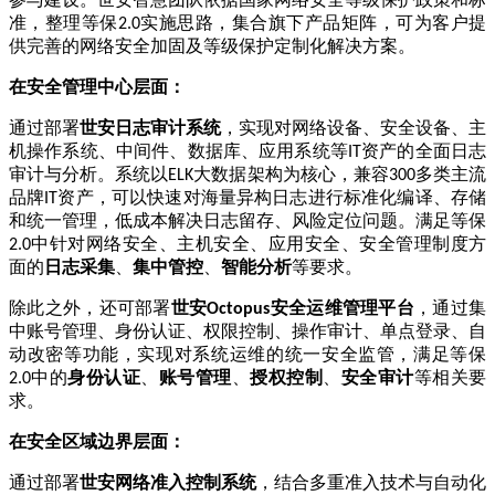
准，整理等保
实施思路，集合旗下产品矩阵，可为客户提
2.0
供完善的网络安全加固及等级保护定制化解决方案。
在安全管理中心层面：
通过部署
世安日志审计系统
，实现对网络设备、安全设备、主
机操作系统、中间件、数据库、应用系统等
资产的全面日志
IT
审计与分析。系统以
大数据架构为核心，兼容
多类主流
ELK
300
品牌
资产，可以快速对海量异构日志进行标准化编译、存储
IT
和统一管理，低成本解决日志留存、风险定位问题。满足等保
中针对网络安全、主机安全、应用安全、安全管理制度方
2.0
面的
日志采集
、
集中管控
、
智能分析
等要求。
除此之外，还可部署
世安
安全运维管理平台
，通过集
Octopus
中账号管理、身份认证、权限控制、操作审计、单点登录、自
动改密等功能，实现对系统运维的统一安全监管，满足等保
中的
身份认证
、
账号管理
、
授权控制
、
安全审计
等相关要
2.0
求。
在安全区域边界层面：
通过部署
世安网络准入控制系统
，结合多重准入技术与自动化