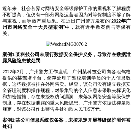
近年来，社会各界对网络安全等级保护工作的重视和了解程度
不断提高，但仍有一部分网络运营者因为对等保制度不够了解
与重视，而导致严重后果。在近日广州警方发布的
“
年广
2022
州市网络安全十大典型案例
”中，就有近半数案例与等保有
关。
案例
某科技公司未履行数据安全保护义务，导致存在数据泄
1:
露风险隐患被处罚
年
月，广州警方工作发现，广州某科技公司向各地驾校
2022
3
提供的某驾培平台，储存处理了驾校培训学员的个人信息数
据，这些数据被挂在外网售卖。经查，该公司没有建立数据安
全管理制度和操作规程，对采集到的个人信息未采取去标识化
和加密措施，存在未授权访问漏洞，未落实网络安全等级保护
制度，存在数据泄露的重大风险隐患。广州警方依据法律条款
规定，对该公司作出警告并处罚款人民币
万元。
5
案例
某公司信息系统仅备案，未按规定开展等级保护测评被
2:
处罚