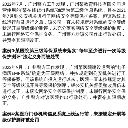
年
月，广州警方工作发现，广州某教育科技有限公司运
2022
7
营使用的“某在线
对
系统”确定为第二级信息系统，且在
1
1
2021
年
月到公安机关进行了网络安全等级保护备案。但该系统上
7
线运行前及运行之后，该公司一直未按规定对系统的安全等级
状况开展等级保护测评，未充分落实网络安全等级保护制度，
未履行网络安全保护义务。广州警方对该公司作出行政处罚，
并责令其限期改正。
案例
某医院第三级等保系统未落实“每年至少进行一次等级
3:
保护测评”法定义务而被处罚
年
月，广州警方工作发现，广州某医院建设运营的“电子
2022
9
病历
系统”确定为三级网络，并按规定到公安机关进行了
EMR
等保备案。但该系统自投入运行以来，医院一直未按规定对其
安全等级状况开展等级保护测评，经公安机关督促整改后仍未
进行改正，未落实网络安全等级保护制度，未履行网络安全保
护义务。广州警方对该医院作出行政处罚，并责令其限期改
正。
案例
某医疗门诊机构信息系统上线运行前，未按规定开展等
4:
级保护测评被处罚